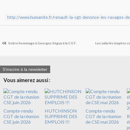
Sobre hommage à Georges Séguy à la CGT.
Les salariés inaptes c
S'inscrire à la newsletter
Vous aimerez aussi :
Compte-rendu
HUTCHINSON
Compte-rendu
CGT de la réunion
SUPPRIME DES
CGT de la réunion
R
CSE juin 2026
EMPLOIS !!!
de CSE mai 2026
é
p