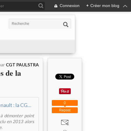
Connexion
+
Créer mon blog
par
CGT PAULSTRA
 de la
0
Renault : la CGT dénonce les ravages de la compétitivité
Repost
u à démonter point
nclu en 2013 alors
e.