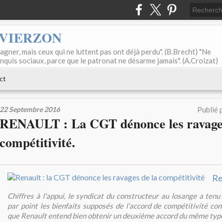
 VIERZON
agner, mais ceux qui ne luttent pas ont déjà perdu". (B.Brecht) "Ne
onquis sociaux, parce que le patronat ne désarme jamais". (A.Croizat)
ct
22 Septembre 2016
Publié 
RENAULT : La CGT dénonce les ravages
compétitivité.
Chiffres à l'appui, le syndicat du constructeur au losange a ten
par point les bienfaits supposés de l'accord de compétitivité co
que Renault entend bien obtenir un deuxième accord du même typ