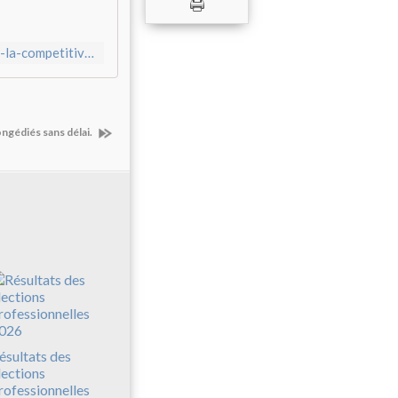
http://www.humanite.fr/renault-la-cgt-denonce-les-ravages-de-la-competitivite-616199
ongédiés sans délai.
ésultats des
lections
rofessionnelles