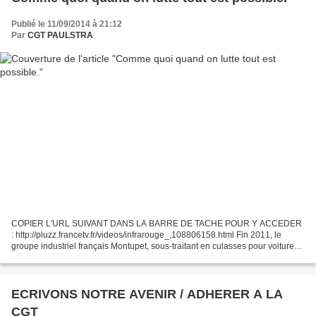
Publié le 11/09/2014 à 21:12
Par
CGT PAULSTRA
COPIER L'URL SUIVANT DANS LA BARRE DE TACHE POUR Y ACCEDER
: http://pluzz.francetv.fr/videos/infrarouge_,108806158.html Fin 2011, le
groupe industriel français Montupet, sous-traitant en culasses pour voitures,
fait une proposition à ses salariés des...
ECRIVONS NOTRE AVENIR / ADHERER A LA
CGT