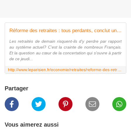
Réforme des retraites : tous perdants, conclut un collectif d'experts
Les retraités de demain risquent-ils d'y perdre par rapport
au système actuel? C'est la crainte de nombreux Français.
Et la question au cœur de la concertation qui s'ouvre à partir
de ce jeudi...
http://www.leparisien.fr/economie/retraites/reforme-des-retraites-pour-un-collectif-d-experts-tout-le-monde-sera-perdant-04-09-2019-8145708.php
Partager
Vous aimerez aussi