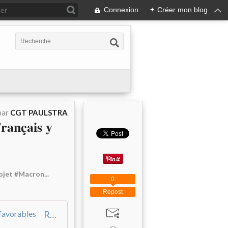
Connexion
+
Créer mon blog
par
CGT PAULSTRA
Français y
ojet #Macron...
0
Repost
Réforme des retraites : seuls 29 % des Français y sont encore favorables