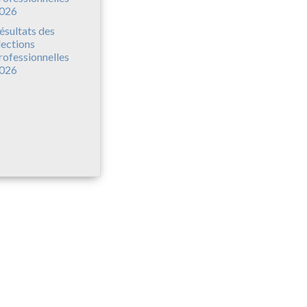
ésultats des
lections
rofessionnelles
026