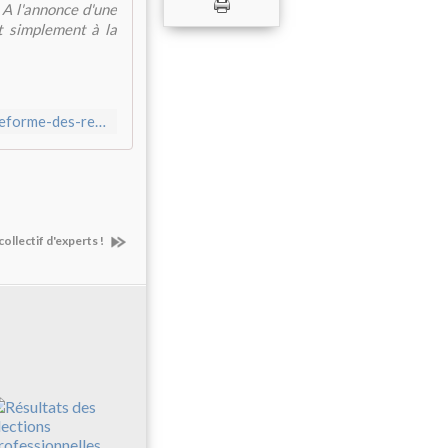
 A l'annonce d'une
t simplement à la
https://www.nouvelobs.com/economie/20191108.OBS20853/reforme-des-retraites-seuls-29-des-francais-y-sont-encore-favorables.html
ollectif d'experts !