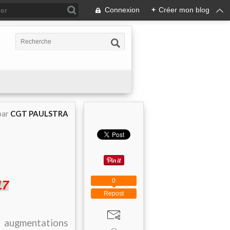
Connexion
+
Créer mon blog
par
CGT PAULSTRA
0
17
Repost
s augmentations