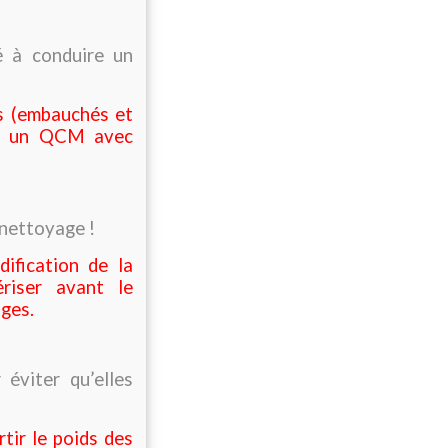
é à conduire un
és (embauchés et
 et un QCM avec
 nettoyage !
dification de la
ériser avant le
ages.
éviter qu’elles
tir le poids des