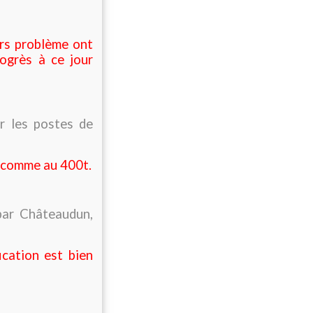
ers problème ont
ogrès à ce jour
ur les postes de
n comme au 400t.
par Châteaudun,
ication est bien