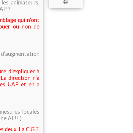
 les animateurs,
UAP ?
mblage qui n’ont
ibuer ou non de
u d’augmentation
re d’expliquer à
La direction n’a
tes UAP et en a
 mesures locales
ne AI !!!)
es deux. La C.G.T.