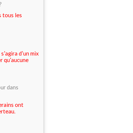
?
 tous les
 s’agira d’un mix
er qu’aucune
our dans
erains ont
erteau.