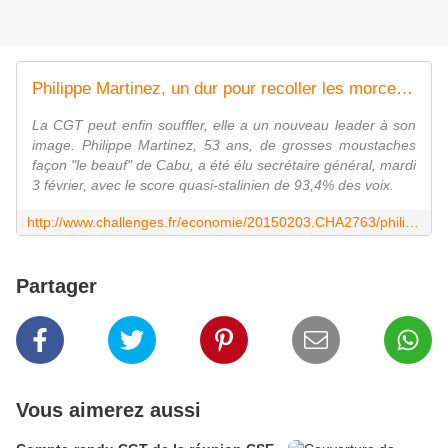
Philippe Martinez, un dur pour recoller les morceaux de la CGT
La CGT peut enfin souffler, elle a un nouveau leader à son
image. Philippe Martinez, 53 ans, de grosses moustaches
façon "le beauf" de Cabu, a été élu secrétaire général, mardi
3 février, avec le score quasi-stalinien de 93,4% des voix.
http://www.challenges.fr/economie/20150203.CHA2763/philippe-martinez-un-dur-pour-recoller-les-morceaux-de-la-cgt.html
Partager
Vous aimerez aussi