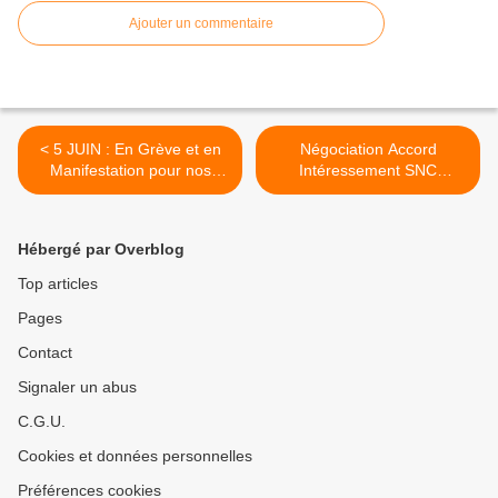
Ajouter un commentaire
< 5 JUIN : En Grève et en
Négociation Accord
Manifestation pour nos
Intéressement SNC
Retraites, nos Emplois et
PAULSTRA 2025-2027,
nos Salaires.
Réunion 2 : Un Manque de
Transparence Inacceptable
Hébergé par Overblog
! >
Top articles
Pages
Contact
Signaler un abus
C.G.U.
Cookies et données personnelles
Préférences cookies