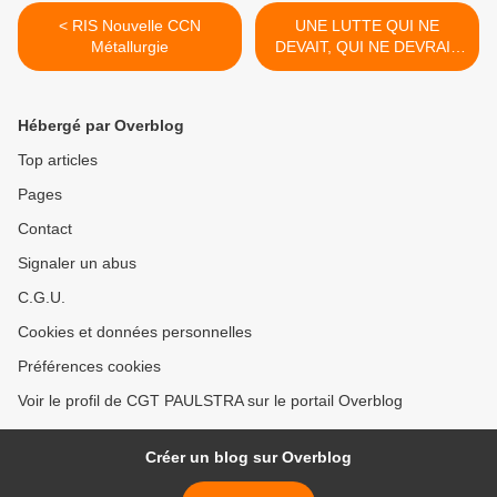
< RIS Nouvelle CCN
UNE LUTTE QUI NE
Métallurgie
DEVAIT, QUI NE DEVRAIT
PAS DURER. UNE
JOURNÉE DE LUTTE DE
TROP POUR LES DROITS
Hébergé par Overblog
DES FEMMES ! >
Top articles
Pages
Contact
Signaler un abus
C.G.U.
Cookies et données personnelles
Préférences cookies
Voir le profil de CGT PAULSTRA sur le portail Overblog
Créer un blog sur Overblog