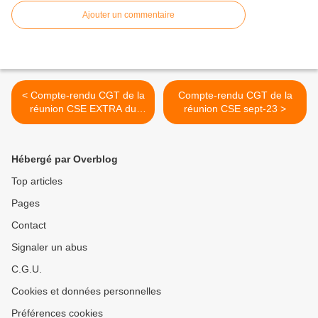
Ajouter un commentaire
< Compte-rendu CGT de la
Compte-rendu CGT de la
réunion CSE EXTRA du
réunion CSE sept-23 >
22092023 - Descriptif des
emplois qui servira de base
à la cotation des emplois.
Hébergé par Overblog
Top articles
Pages
Contact
Signaler un abus
C.G.U.
Cookies et données personnelles
Préférences cookies