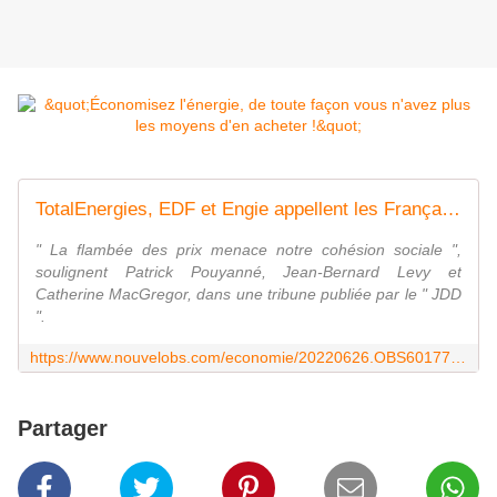
TotalEnergies, EDF et Engie appellent les Français à consommer moins d'énergie
" La flambée des prix menace notre cohésion sociale ",
soulignent Patrick Pouyanné, Jean-Bernard Levy et
Catherine MacGregor, dans une tribune publiée par le " JDD
".
https://www.nouvelobs.com/economie/20220626.OBS60177/chaque-geste-compte-totalenergies-edf-et-engie-appellent-les-francais-a-consommer-moins-d-energie.html
Partager