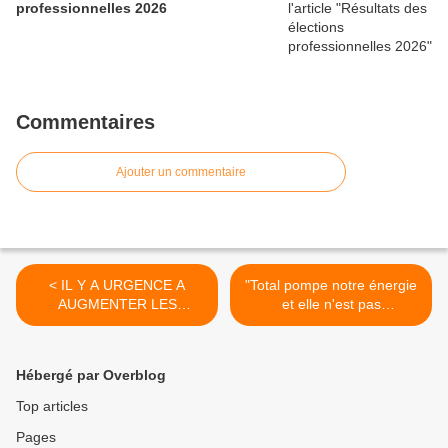
professionnelles 2026
Commentaires
Ajouter un commentaire
< IL Y A URGENCE A
"Total pompe notre énergie
AUGMENTER LES
et elle n'est pas
SALAIRES !!!
renouvelable". « On doit
lutter tous ensemble pour
les salaires » : journée de
Hébergé par Overblog
grève inédite à Total ! >
Top articles
Pages