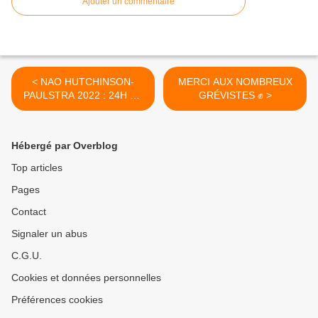
Ajouter un commentaire
< NAO HUTCHINSON-
MERCI AUX NOMBREUX
PAULSTRA 2022 : 24H DE
GRÉVISTES ✊ >
GRÈVE À PAULSTRA
VIERZON ET 17 SITES
DANS L'ACTION ✊
Hébergé par Overblog
Top articles
Pages
Contact
Signaler un abus
C.G.U.
Cookies et données personnelles
Préférences cookies