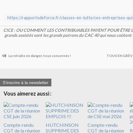
CICE : OU COMMENT LES CONTRIBUABLES PAYENT POUR ÊTRE LIC
grands assistés sont les grands patrons du CAC 40 qui nous coûtent
La retraite en danger, tous concernés !
TOUS EN GRÈVE
S'inscrire à la newsletter
Vous aimerez aussi :
Compte-rendu
HUTCHINSON
Compte-rendu
CGT de la réunion
SUPPRIME DES
CGT de la réunion
R