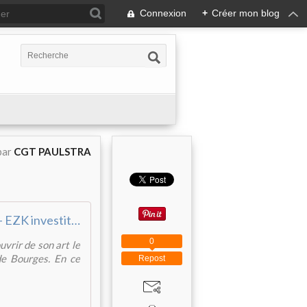
Connexion
+
Créer mon blog
par
CGT PAULSTRA
Bourges - EZK investit le mur de l'ancienne MCB
0
uvrir de son art le
de Bourges. En ce
Repost