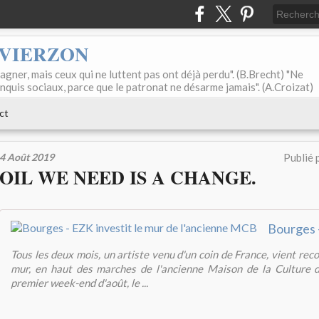
 VIERZON
agner, mais ceux qui ne luttent pas ont déjà perdu". (B.Brecht) "Ne
onquis sociaux, parce que le patronat ne désarme jamais". (A.Croizat)
ct
4 Août 2019
Publié 
OIL WE NEED IS A CHANGE.
Tous les deux mois, un artiste venu d'un coin de France, vient reco
mur, en haut des marches de l'ancienne Maison de la Culture 
premier week-end d'août, le ...