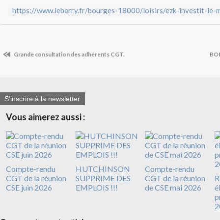
Grande consultation des adhérents CGT.
BO
S'inscrire à la newsletter
Vous aimerez aussi :
Compte-rendu
HUTCHINSON
Compte-rendu
CGT de la réunion
SUPPRIME DES
CGT de la réunion
R
CSE juin 2026
EMPLOIS !!!
de CSE mai 2026
é
p
2