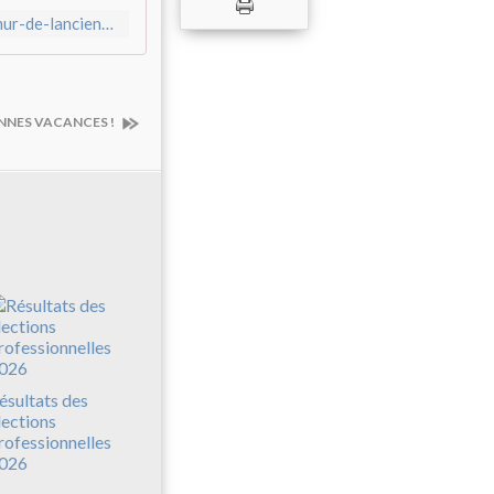
https://www.leberry.fr/bourges-18000/loisirs/ezk-investit-le-mur-de-lancienne-mcb_13618204/
NNES VACANCES !
ésultats des
lections
rofessionnelles
026