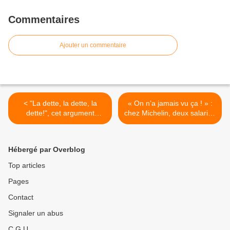
Commentaires
Ajouter un commentaire
< "La dette, la dette, la
« On n’a jamais vu ça ! » :
dette!", cet argument
chez Michelin, deux salariés
antisocial que l'on vous
sanctionnés après avoir été
rabâche est bidon
victimes d’un accident du
travail >
Hébergé par Overblog
Top articles
Pages
Contact
Signaler un abus
C.G.U.