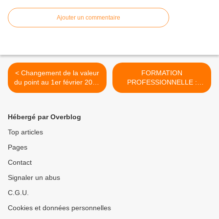
Ajouter un commentaire
< Changement de la valeur
FORMATION
du point au 1er février 2018
PROFESSIONNELLE :
+ INFORMATION FICHE
Muriel Pénicaud dévoile les
DE PAIE.
grands axes de son " big
bang " de la formation
Hébergé par Overblog
professionnelle. >
Top articles
Pages
Contact
Signaler un abus
C.G.U.
Cookies et données personnelles