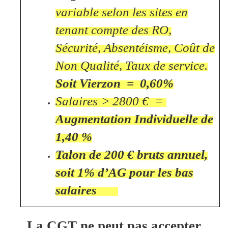
variable selon les sites en
tenant compte des RO,
Sécurité, Absentéisme, Coût de
Non Qualité, Taux de service.
Soit Vierzon = 0,60%
Salaires ˃ 2800 € =
Augmentation Individuelle de
1,40 %
Talon de 200 € bruts annuel,
soit 1% d’AG pour les bas
salaires
La CGT ne peut pas accepter