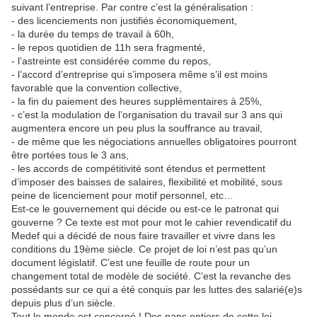
suivant l’entreprise. Par contre c’est la généralisation :
- des licenciements non justifiés économiquement,
- la durée du temps de travail à 60h,
- le repos quotidien de 11h sera fragmenté,
- l’astreinte est considérée comme du repos,
- l’accord d’entreprise qui s’imposera même s’il est moins
favorable que la convention collective,
- la fin du paiement des heures supplémentaires à 25%,
- c’est la modulation de l’organisation du travail sur 3 ans qui
augmentera encore un peu plus la souffrance au travail,
- de même que les négociations annuelles obligatoires pourront
être portées tous le 3 ans,
- les accords de compétitivité sont étendus et permettent
d’imposer des baisses de salaires, flexibilité et mobilité, sous
peine de licenciement pour motif personnel, etc…
Est-ce le gouvernement qui décide ou est-ce le patronat qui
gouverne ? Ce texte est mot pour mot le cahier revendicatif du
Medef qui a décidé de nous faire travailler et vivre dans les
conditions du 19ème siècle. Ce projet de loi n’est pas qu’un
document législatif. C’est une feuille de route pour un
changement total de modèle de société. C’est la revanche des
possédants sur ce qui a été conquis par les luttes des salarié(e)s
depuis plus d’un siècle.
Tout le monde est concerné ! Des pans entiers de cette loi