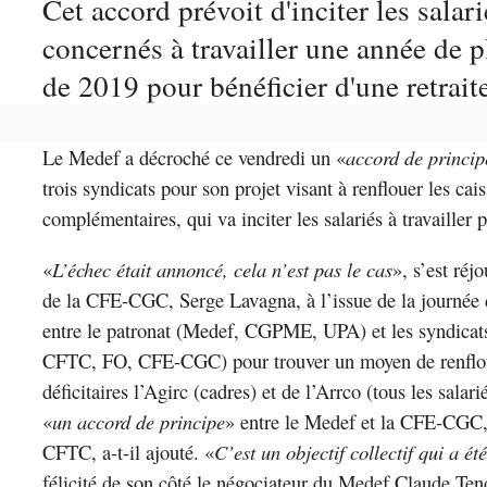
Cet accord prévoit d'inciter les salari
concernés à travailler une année de pl
de 2019 pour bénéficier d'une retrait
Le Medef a décroché ce vendredi un «
accord de princip
trois syndicats pour son projet visant à renflouer les cais
complémentaires, qui va inciter les salariés à travailler
«
L’échec était annoncé, cela n’est pas le cas
», s’est réj
de la CFE-CGC, Serge Lavagna, à l’issue de la journée 
entre le patronat (Medef, CGPME, UPA) et les syndica
CFTC, FO, CFE-CGC) pour trouver un moyen de renfloue
déficitaires l’Agirc (cadres) et de l’Arrco (tous les salarié
«
un accord de principe
» entre le Medef et la CFE-CGC,
CFTC, a-t-il ajouté. «
C’est un objectif collectif qui a été
félicité de son côté le négociateur du Medef Claude Tend