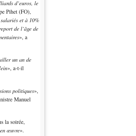
liards d’euros, le
ppe Pihet (FO),
 salariés et à 10%
report de l’âge de
mentaires
», a
ailler un an de
lein
», a-t-il
sions politiques
»,
inistre Manuel
s la soirée,
en œuvre
».