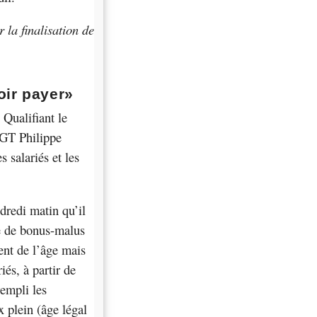
 la finalisation de
oir payer»
 Qualifiant le
CGT Philippe
es salariés et les
dredi matin qu’il
me de bonus-malus
ent de l’âge mais
iés, à partir de
rempli les
x plein (âge légal