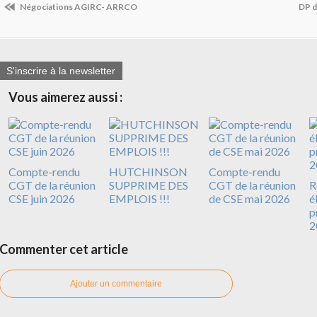
Négociations AGIRC- ARRCO
DP d
S'inscrire à la newsletter
Vous aimerez aussi :
Compte-rendu
HUTCHINSON
Compte-rendu
CGT de la réunion
SUPPRIME DES
CGT de la réunion
R
CSE juin 2026
EMPLOIS !!!
de CSE mai 2026
é
p
2
Commenter cet article
Ajouter un commentaire