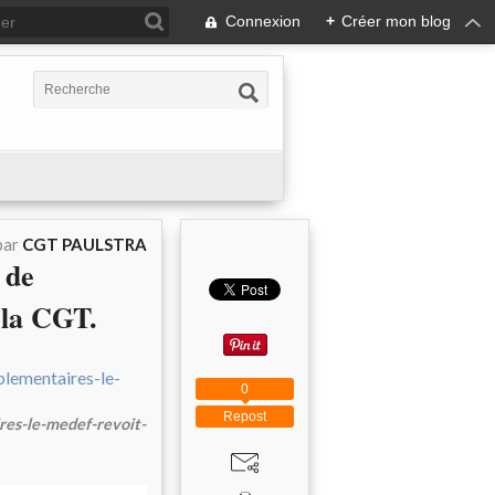
Connexion
+
Créer mon blog
par
CGT PAULSTRA
 de
 la CGT.
0
Repost
res-le-medef-revoit-