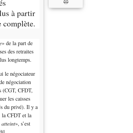
és
us à partir
e complète.
e
» de la part de
ses des retraites
 plus longtemps.
oui le négociateur
de négociation
ts (CGT, CFDT,
r les caisses
s du privé). Il y a
 la CFDT et la
 atteint
», s’est
il.