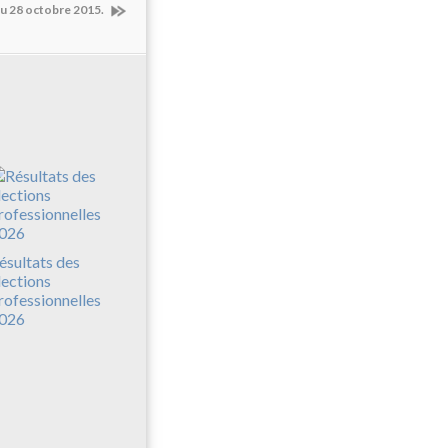
u 28 octobre 2015.
ésultats des
lections
rofessionnelles
026