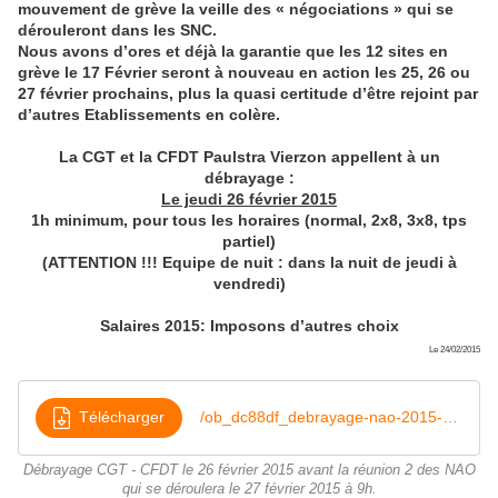
mouvement de grève la veille des « négociations » qui se
dérouleront dans les SNC.
Nous avons d’ores et déjà la garantie que les 12 sites en
grève le 17 Février seront à nouveau en action les 25, 26 ou
27 février prochains, plus la quasi certitude d’être rejoint par
d’autres Etablissements en colère.
La CGT et la CFDT Paulstra Vierzon appellent à un
débrayage
:
Le jeudi 26 février 2015
1h minimum, pour tous les horaires (normal, 2x8, 3x8, tps
partiel)
(ATTENTION !!! Equipe de nuit : dans la nuit de jeudi à
vendredi)
Salaires 2015: Imposons d’autres choix
Le 24/02/2015
Télécharger
/ob_dc88df_debrayage-nao-2015-26-2-15
Débrayage CGT - CFDT le 26 février 2015 avant la réunion 2 des NAO
qui se déroulera le 27 février 2015 à 9h.