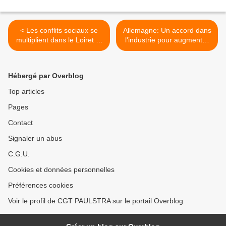
< Les conflits sociaux se
Allemagne: Un accord dans
multiplient dans le Loiret et
l'industrie pour augmenter
le Berry.
de 3,4% les salaires. >
Hébergé par Overblog
Top articles
Pages
Contact
Signaler un abus
C.G.U.
Cookies et données personnelles
Préférences cookies
Voir le profil de CGT PAULSTRA sur le portail Overblog