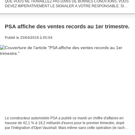
QUE VOUS NE TRAVAILLEZ PAS DANS DE BONNES CONDITIONS, VOUS
DEVEZ IMPERATIVEMENT LE SIGNALER A VOTRE RESPONSABLE. SI
VOUS NE CONSTATEZ PAS D'AMELIORATION ET PENSEZ QUE VOUS
N'AVEZ PAS ETE ECOUTE,...
PSA affiche des ventes records au 1er trimestre.
Publié le 25/04/2018 à 05:04
Le constructeur automobile PSA a publié ce mardi un chiffre d'affaires en
hausse de 42,1 % à 18,2 milliards d'euros pour le premier trimestre, dopé
par l'intégration d'Opel Vauxhall. Mais même sans cette opération (le rachat
de Vauxhall a été bouclé l'été...