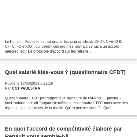
Le Point.fr - Publié le Le patronat et les cinq syndicats CFDT, CFE-CGC,
CFTC, FO et CGT, qui gèrent ces régimes, sont parvenus à un accord
mercredi soir. Le protocole d'accord sur les retraite...
Quel salarié êtes-vous ? (questionnaire CFDT)
Publié le 13/03/2013 à 22:16
Par
CGT PAULSTRA
Questionnaire CFDT par rapport à la signature de l'ANI du 11 janvier. -
tract_salarie_bd.pdf Toujours le même questionnaire CFDT mais avec des
réponses plus proches de la réalité. Qu'en pensez-vous ? - Quel
salarie.docx
En quoi l'accord de compétitivité élaboré par
Renault vous semble-t-il